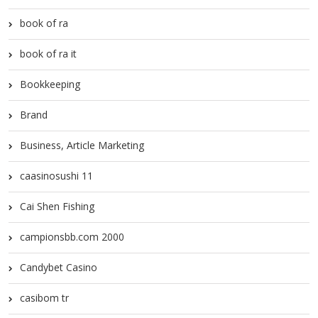
book of ra
book of ra it
Bookkeeping
Brand
Business, Article Marketing
caasinosushi 11
Cai Shen Fishing
campionsbb.com 2000
Candybet Casino
casibom tr