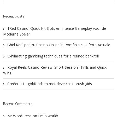
Recent Posts
1Red Casino: Quick‑Hit Slots en Intense Gameplay voor de
Moderne Speler
Ghid Real pentru Casino Online în România cu Oferte Actuale
Exhilarating gambling techniques for a refined bankroll
Royal Reels Casino Review: Short‑Session Thrills and Quick
Wins
Creëer elite gokfondsen met deze casinorush gids
Recent Comments
Mr WordPress
on
Hello world!