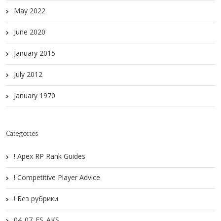
May 2022
June 2020
January 2015
July 2012
January 1970
Categories
! Apex RP Rank Guides
! Competitive Player Advice
! Без рубрики
04_07_ES_AKS