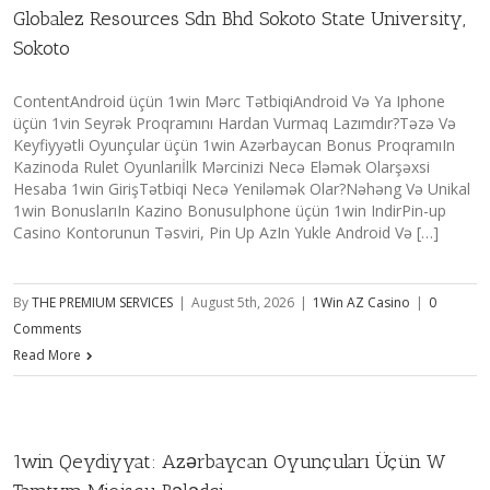
Globalez Resources Sdn Bhd Sokoto State University,
Sokoto
ContentAndroid üçün 1win Mərc TətbiqiAndroid Və Ya Iphone
üçün 1vin Seyrək Proqramını Hardan Vurmaq Lazımdır?Təzə Və
Keyfiyyətli Oyunçular üçün 1win Azərbaycan Bonus ProqramıIn
Kazinoda Rulet Oyunlarıİlk Mərcinizi Necə Eləmək Olarşəxsi
Hesaba 1win GirişTətbiqi Necə Yeniləmək Olar?Nəhəng Və Unikal
1win BonuslarıIn Kazino BonusuIphone üçün 1win IndirPin-up
Casino Kontorunun Təsviri, Pin Up AzIn Yukle Android Və […]
By
THE PREMIUM SERVICES
|
August 5th, 2026
|
1Win AZ Casino
|
0
Comments
Read More
1win Qeydiyyat: Azərbaycan Oyunçuları Üçün W