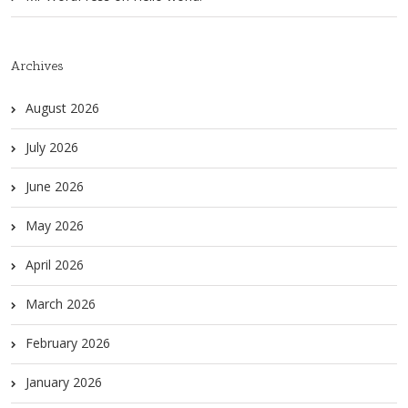
Archives
August 2026
July 2026
June 2026
May 2026
April 2026
March 2026
February 2026
January 2026