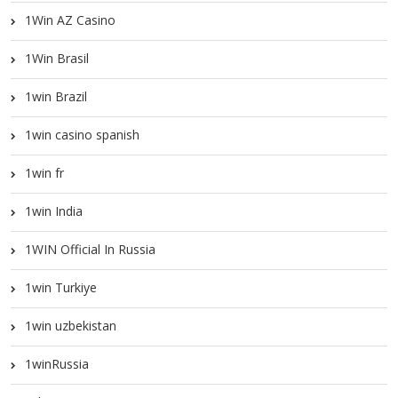
1Win AZ Casino
1Win Brasil
1win Brazil
1win casino spanish
1win fr
1win India
1WIN Official In Russia
1win Turkiye
1win uzbekistan
1winRussia