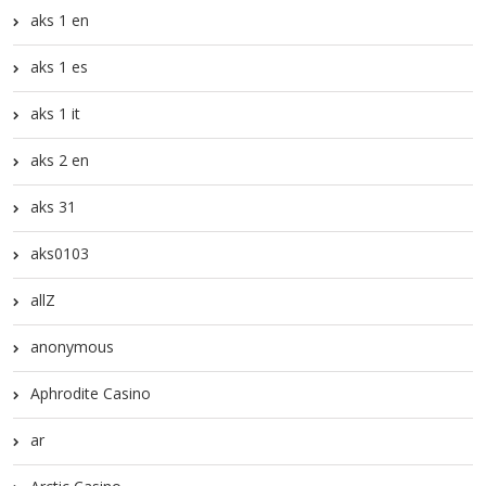
aks 1 en
aks 1 es
aks 1 it
aks 2 en
aks 31
aks0103
allZ
anonymous
Aphrodite Casino
ar