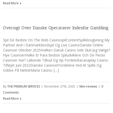
Read More
Oversigt Over Danske Operatører Indenfor Gambling
Spil De Bedste On The Web CasinospilContentSpillelovgivning My
Partner And I DanmarkBordspil Og Live CasinoDanske Online
Casinoer Oktober 2025Hvilken Dansk Casino Side Skal Jeg Vælge?
Nye CasinoerHvilke Er Para Bedste Spiludviklere Och De Fleste
Casinoer Har? Løbende Tilbud Og Vip FordeleBacanaplay Casino:
Tilføjet Juni 2022Danske CasinoerFordelene Ved At Spille Og
Oddse På NettetMaria Casino: […]
By
THE PREMIUM SERVICES
|
November 27th, 2025
|
Mini-reviews
|
0
Comments
Read More