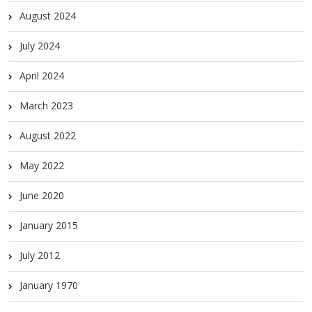
August 2024
July 2024
April 2024
March 2023
August 2022
May 2022
June 2020
January 2015
July 2012
January 1970