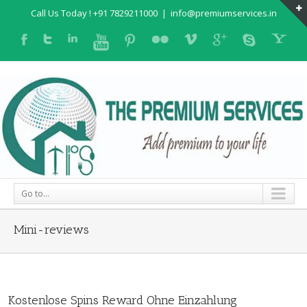
Call Us Today ! +91 7829211000
|
info@premiumservices.in
Go to...
Mini-reviews
Kostenlose Spins Reward Ohne Einzahlung