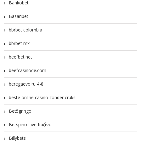
Bankobet
Basaribet
bbrbet colombia
bbrbet mx
beefbet.net
beefcasinode.com
beregaevo.ru 4-8
beste online casino zonder cruks
Bet5gringo
Betspino Live Καζίνο
Billybets