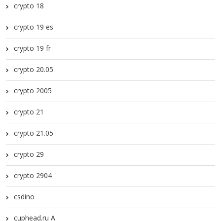
crypto 18
crypto 19 es
crypto 19 fr
crypto 20.05
crypto 2005
crypto 21
crypto 21.05
crypto 29
crypto 2904
csdino
cuphead.ru A