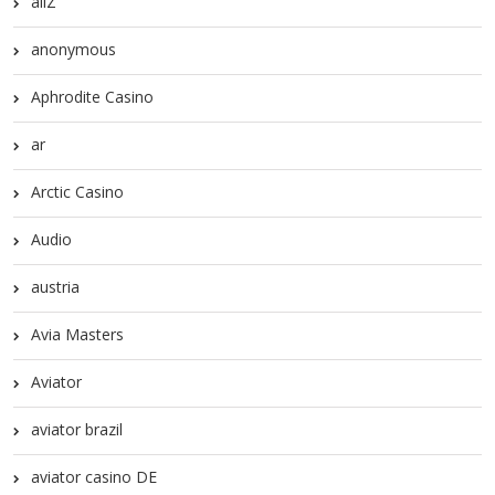
allZ
anonymous
Aphrodite Casino
ar
Arctic Casino
Audio
austria
Avia Masters
Aviator
aviator brazil
aviator casino DE