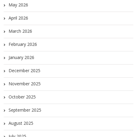
May 2026
April 2026
March 2026
February 2026
January 2026
December 2025
November 2025
October 2025
September 2025
August 2025
July 2025