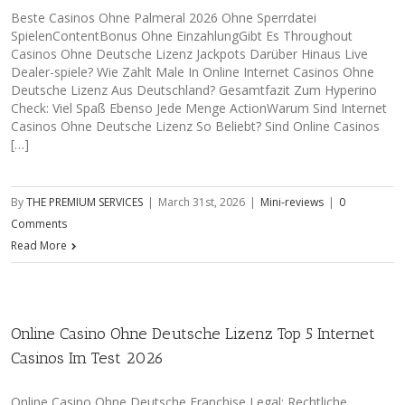
Beste Casinos Ohne Palmeral 2026 Ohne Sperrdatei
SpielenContentBonus Ohne EinzahlungGibt Es Throughout
Casinos Ohne Deutsche Lizenz Jackpots Darüber Hinaus Live
Dealer-spiele? Wie Zahlt Male In Online Internet Casinos Ohne
Deutsche Lizenz Aus Deutschland? Gesamtfazit Zum Hyperino
Check: Viel Spaß Ebenso Jede Menge ActionWarum Sind Internet
Casinos Ohne Deutsche Lizenz So Beliebt? Sind Online Casinos
[…]
By
THE PREMIUM SERVICES
|
March 31st, 2026
|
Mini-reviews
|
0
Comments
Read More
Online Casino Ohne Deutsche Lizenz Top 5 Internet
Casinos Im Test 2026
Online Casino Ohne Deutsche Franchise Legal: Rechtliche