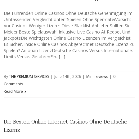
Die Führenden Online Casinos Ohne Deutsche Genehmigung Im
Umfassenden VergleichContentSpielen Ohne SperrdateiVorsicht
Vor Casinos Weniger Lizenz: Diese Blacklist Anbieter Sollten Sie
MeidenBeste Spielauswahl Inklusive Live Casino At Redbet Und
JackpotsDie Wichtigsten Online Casino Lizenzen Im VergleichIst
Es Sicher, Inside Online Casinos Abgerechnet Deutsche Lizenz Zu
Spielen? Anjouan LizenzDeutsche Casinos Versus Internationale:
Limits Versus GefahrenEin- […]
By
THE PREMIUM SERVICES
|
June 14th, 2026
|
Mini-reviews
|
0
Comments
Read More
Die Besten Online Internet Casinos Ohne Deutsche
Lizenz