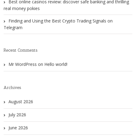
Best online casinos review: discover safe banking and thrilling
real money pokies
Finding and Using the Best Crypto Trading Signals on
Telegram
Recent Comments
Mr WordPress
on
Hello world!
Archives
August 2026
July 2026
June 2026