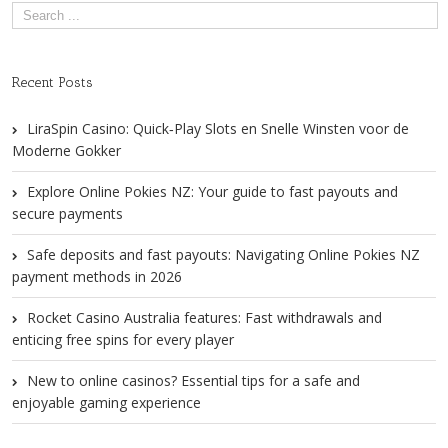
Recent Posts
LiraSpin Casino: Quick‑Play Slots en Snelle Winsten voor de
Moderne Gokker
Explore Online Pokies NZ: Your guide to fast payouts and
secure payments
Safe deposits and fast payouts: Navigating Online Pokies NZ
payment methods in 2026
Rocket Casino Australia features: Fast withdrawals and
enticing free spins for every player
New to online casinos? Essential tips for a safe and
enjoyable gaming experience