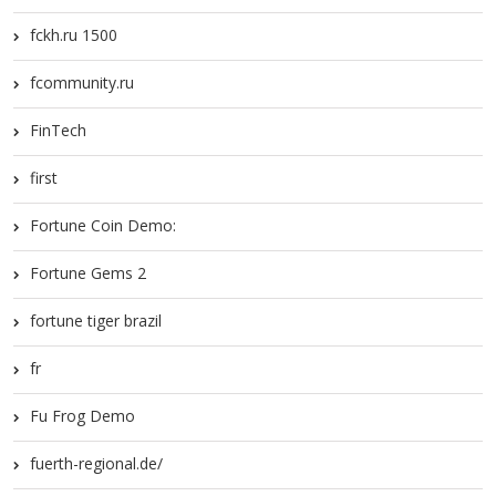
fckh.ru 1500
fcommunity.ru
FinTech
first
Fortune Coin Demo:
Fortune Gems 2
fortune tiger brazil
fr
Fu Frog Demo
fuerth-regional.de/