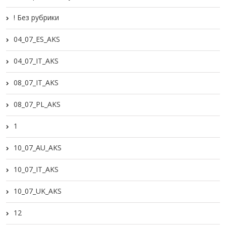
! Без рубрики
04_07_ES_AKS
04_07_IT_AKS
08_07_IT_AKS
08_07_PL_AKS
1
10_07_AU_AKS
10_07_IT_AKS
10_07_UK_AKS
12