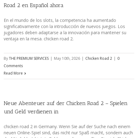
Road 2 en Español ahora
En el mundo de los slots, la competencia ha aumentado
significativamente con la introducción de nuevos juegos. Los
jugadores deben adaptarse a la innovación para mantener su
ventaja en la mesa. chicken road 2.
By
THE PREMIUM SERVICES
|
May 10th, 2026
|
Chicken Road 2
|
0
Comments
Read More
Neue Abenteuer auf der Chicken Road 2 – Spielen
und Geld verdienen in
chicken road 2 in Germany. Wenn Sie auf der Suche nach einem
neuen Online-Spiel sind, das nicht nur Spaß macht, sondern auch