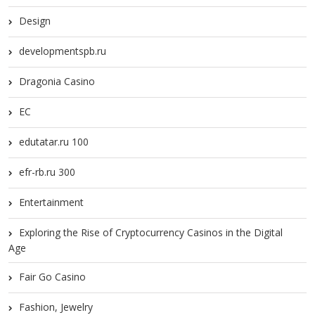
Design
developmentspb.ru
Dragonia Casino
EC
edutatar.ru 100
efr-rb.ru 300
Entertainment
Exploring the Rise of Cryptocurrency Casinos in the Digital
Age
Fair Go Casino
Fashion, Jewelry