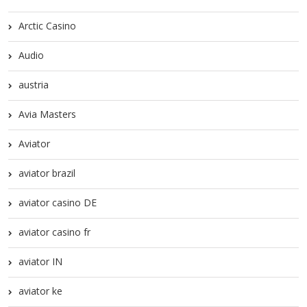
Arctic Casino
Audio
austria
Avia Masters
Aviator
aviator brazil
aviator casino DE
aviator casino fr
aviator IN
aviator ke