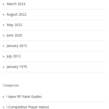
March 2023
August 2022
May 2022
June 2020
January 2015
July 2012
January 1970
Categories
! Apex RP Rank Guides
! Competitive Player Advice