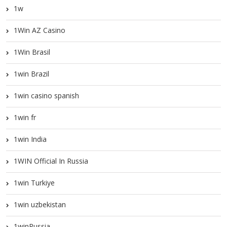
1w
1Win AZ Casino
1Win Brasil
1win Brazil
1win casino spanish
1win fr
1win India
1WIN Official In Russia
1win Turkiye
1win uzbekistan
1winRussia