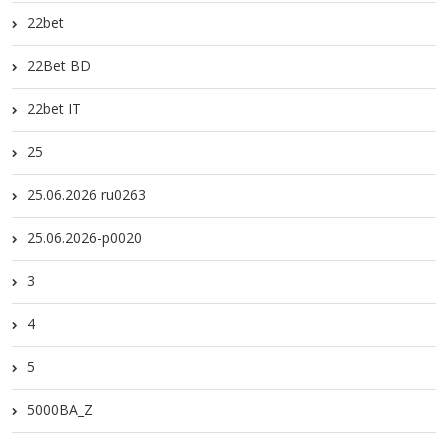
22bet
22Bet BD
22bet IT
25
25.06.2026 ru0263
25.06.2026-p0020
3
4
5
5000BA_Z