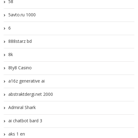
58
5avto.ru 1000
6
888starz bd
8k
8ty8 Casino
a16z generative ai
abstraktdergi.net 2000
Admiral Shark
ai chatbot bard 3
aks 1 en