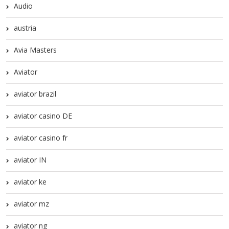
Audio
austria
Avia Masters
Aviator
aviator brazil
aviator casino DE
aviator casino fr
aviator IN
aviator ke
aviator mz
aviator ng