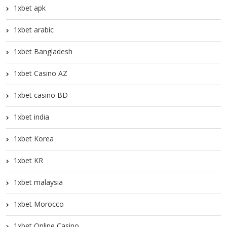
1xbet apk
1xbet arabic
1xbet Bangladesh
1xbet Casino AZ
1xbet casino BD
1xbet india
1xbet Korea
1xbet KR
1xbet malaysia
1xbet Morocco
1xbet Online Casino