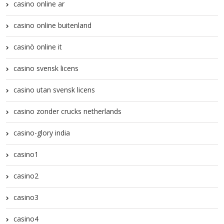
casino online ar
casino online buitenland
casinò online it
casino svensk licens
casino utan svensk licens
casino zonder crucks netherlands
casino-glory india
casino1
casino2
casino3
casino4