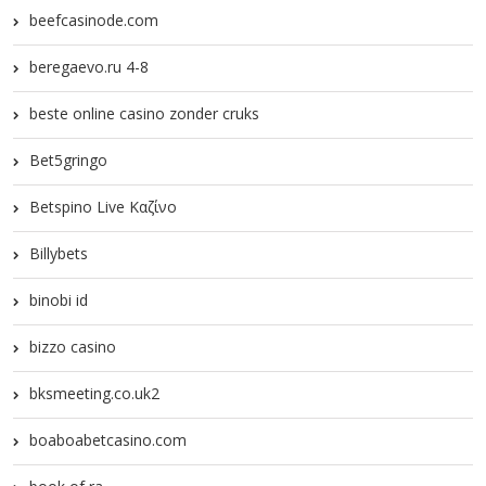
beefcasinode.com
beregaevo.ru 4-8
beste online casino zonder cruks
Bet5gringo
Betspino Live Καζίνο
Billybets
binobi id
bizzo casino
bksmeeting.co.uk2
boaboabetcasino.com