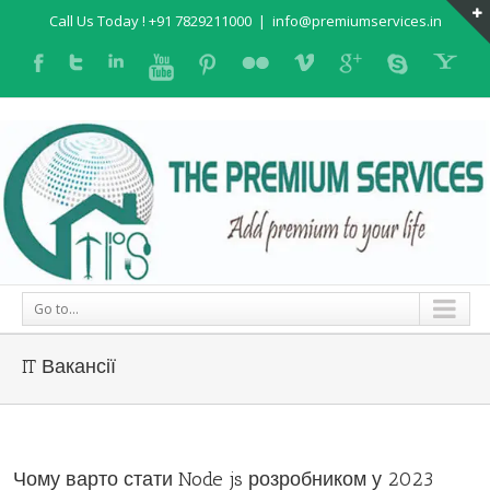
Call Us Today ! +91 7829211000
|
info@premiumservices.in
Go to...
IT Вакансії
Чому варто стати Node js розробником у 2023