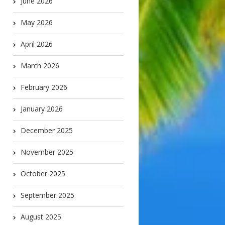
June 2026
May 2026
April 2026
March 2026
February 2026
January 2026
December 2025
November 2025
October 2025
September 2025
August 2025