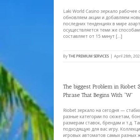
Laki World Casino зеркало рабочее
обновляем акции и добавляем новы
последних тенденциях в мире азарт
осуществляется теми же способами
составляет от 15 минут […]
By
THE PREMIUM SERVICES
|
April 28th, 20
The biggest Problem in Riobet
Phrase That Begins With “W”
Riobet зеркало на сегодня — стаби
разные категории по сюжетам, бон
размерам ставок, брендам и т.д. Т
подходящую для вас игру. Коллекци
игровых автоматов самых разных ж