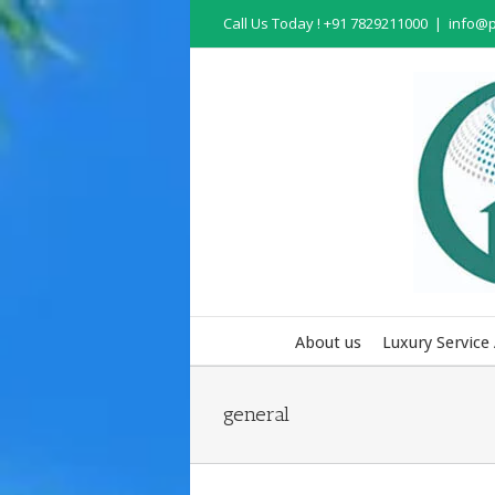
Call Us Today ! +91 7829211000
|
info@p
About us
Luxury Servic
general