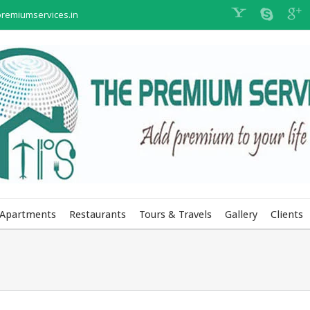
remiumservices.in
e Apartments
Restaurants
Tours & Travels
Gallery
Clients