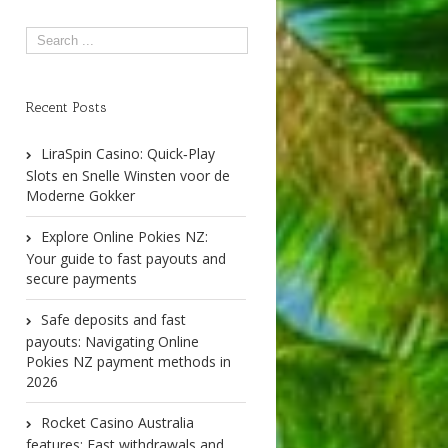
Recent Posts
LiraSpin Casino: Quick‑Play
Slots en Snelle Winsten voor de
Moderne Gokker
Explore Online Pokies NZ:
Your guide to fast payouts and
secure payments
Safe deposits and fast
payouts: Navigating Online
Pokies NZ payment methods in
2026
Rocket Casino Australia
features: Fast withdrawals and