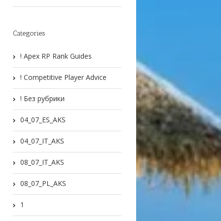
Categories
! Apex RP Rank Guides
! Competitive Player Advice
! Без рубрики
04_07_ES_AKS
04_07_IT_AKS
08_07_IT_AKS
08_07_PL_AKS
1