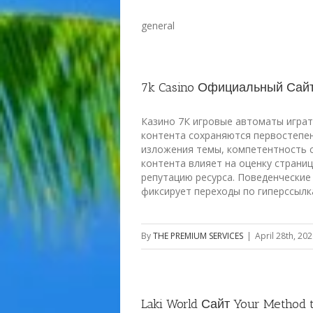
general
7k Casino Официальный Сайт 
Казино 7К игровые автоматы играт
контента сохраняются первостепе
изложения темы, компетентность 
контента влияет на оценку страни
репутацию ресурса. Поведенческие
фиксирует переходы по гиперссылка
By
THE PREMIUM SERVICES
|
April 28th, 20
Laki World Сайт Your Method 