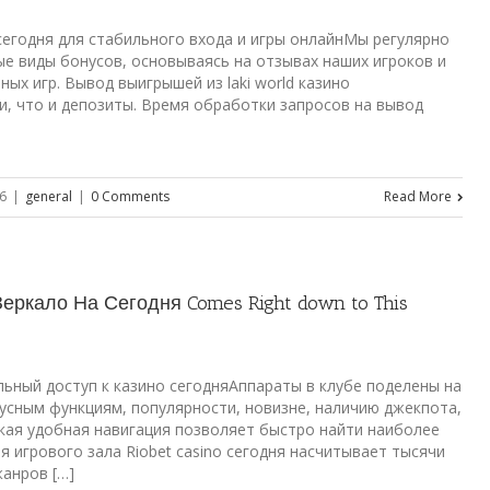
 сегодня для стабильного входа и игры онлайнМы регулярно
е виды бонусов, основываясь на отзывах наших игроков и
ных игр. Вывод выигрышей из laki world казино
, что и депозиты. Время обработки запросов на вывод
26
|
general
|
0 Comments
Read More
 Зеркало На Сегодня Comes Right down to This
льный доступ к казино сегодняАппараты в клубе поделены на
усным функциям, популярности, новизне, наличию джекпота,
акая удобная навигация позволяет быстро найти наиболее
я игрового зала Riobet casino сегодня насчитывает тысячи
анров […]