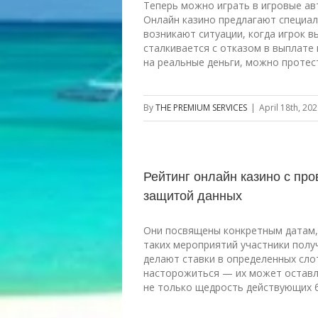
Теперь можно играть в игровые а
Онлайн казино предлагают специал
возникают ситуации, когда игрок 
сталкивается с отказом в выплате
на реальные деньги, можно протес
By
THE PREMIUM SERVICES
|
April 18th, 20
Рейтинг онлайн казино с пр
защитой данных
Они посвящены конкретным датам, 
таких мероприятий участники получ
делают ставки в определенных сл
насторожиться — их может оставля
не только щедрость действующих б