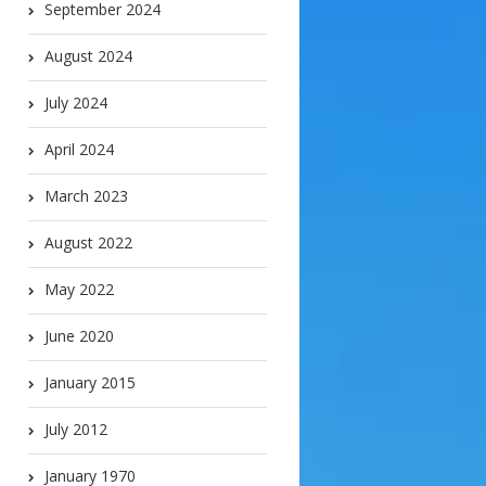
September 2024
August 2024
July 2024
April 2024
March 2023
August 2022
May 2022
June 2020
January 2015
July 2012
January 1970