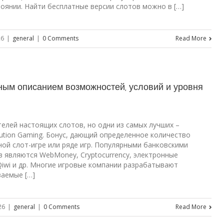
оянии. Найти бесплатные версии слотов можно в […]
26
|
general
|
0 Comments
Read More
бным описанием возможностей, условий и уровня
лей настоящих слотов, но одни из самых лучших –
olution Gaming. Бонус, дающий определенное количество
ой слот-игре или ряде игр. Популярными банковскими
в являются WebMoney, Cryptocurrency, электронные
l, Qiwi и др. Многие игровые компании разрабатывают
аемые […]
26
|
general
|
0 Comments
Read More