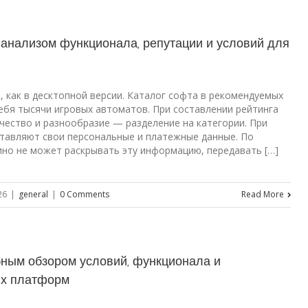
 анализом функционала, репутации и условий для
 как в десктопной версии. Каталог софта в рекомендуемых
ебя тысячи игровых автоматов. При составлении рейтинга
чество и разнообразие — разделение на категории. При
тавляют свои персональные и платежные данные. По
но не может раскрывать эту информацию, передавать […]
26
|
general
|
0 Comments
Read More
ным обзором условий, функционала и
ых платформ