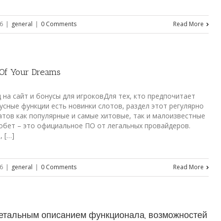
26
|
general
|
0 Comments
Read More
Of Your Dreams
 на сайт и бонусы для игроковДля тех, кто предпочитает
усные функции есть новинки слотов, раздел этот регулярно
атов как популярные и самые хитовые, так и малоизвестные
иобет – это официальное ПО от легальных провайдеров.
 […]
26
|
general
|
0 Comments
Read More
детальным описанием функционала, возможностей