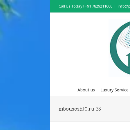
Call Us Today ! +91 7829211000
|
info@p
About us
Luxury Servic
mbousosh10.ru 36