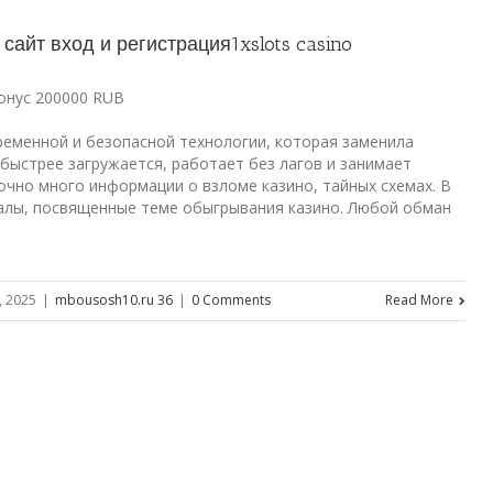
сайт вход и регистрация1xslots casino
бонус 200000 RUB
еменной и безопасной технологии, которая заменила
 быстрее загружается, работает без лагов и занимает
очно много информации о взломе казино, тайных схемах. В
алы, посвященные теме обыгрывания казино. Любой обман
, 2025
|
mbousosh10.ru 36
|
0 Comments
Read More