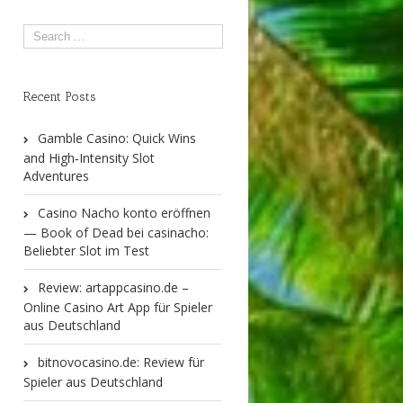
Recent Posts
Gamble Casino: Quick Wins
and High‑Intensity Slot
Adventures
Casino Nacho konto eröffnen
— Book of Dead bei casinacho:
Beliebter Slot im Test
Review: artappcasino.de –
Online Casino Art App für Spieler
aus Deutschland
bitnovocasino.de: Review für
Spieler aus Deutschland