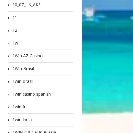
10_07_UK_AKS
11
12
1w
1Win AZ Casino
1Win Brasil
1win Brazil
1win casino spanish
1win fr
1win India
1WIN Official In Russia