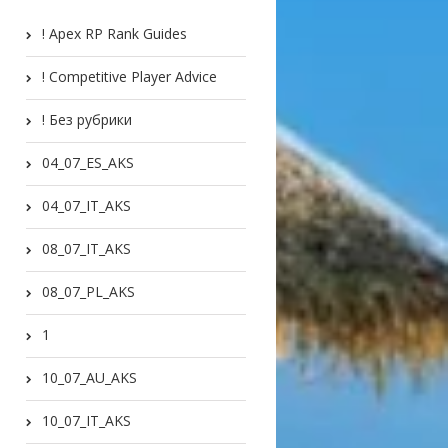
! Apex RP Rank Guides
! Competitive Player Advice
! Без рубрики
04_07_ES_AKS
04_07_IT_AKS
08_07_IT_AKS
08_07_PL_AKS
1
10_07_AU_AKS
10_07_IT_AKS