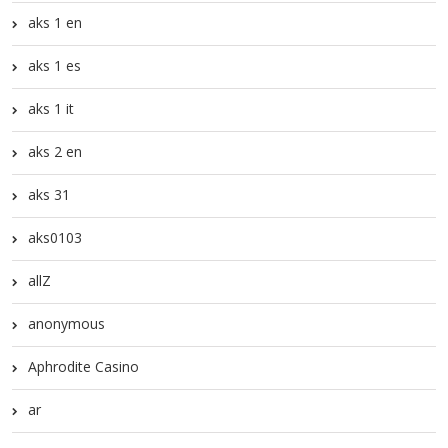
aks 1 en
aks 1 es
aks 1 it
aks 2 en
aks 31
aks0103
allZ
anonymous
Aphrodite Casino
ar