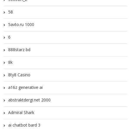
58
5avto.ru 1000
6
888starz bd
8k
8ty8 Casino
a16z generative ai
abstraktdergi.net 2000
Admiral Shark
ai chatbot bard 3