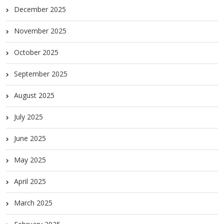
December 2025
November 2025
October 2025
September 2025
August 2025
July 2025
June 2025
May 2025
April 2025
March 2025