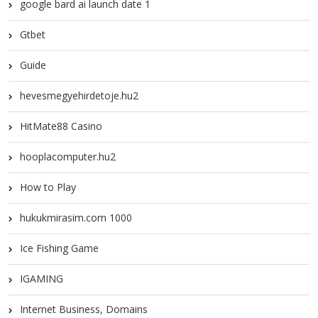
google bard ai launch date 1
Gtbet
Guide
hevesmegyehirdetoje.hu2
HitMate88 Casino
hooplacomputer.hu2
How to Play
hukukmirasim.com 1000
Ice Fishing Game
IGAMING
Internet Business, Domains