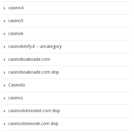
casino4
casino5
casino6
casinobetify.it – uncategory
casinoboaboade.com
casinoboaboade.com dop
Casinolo
casinos
casinoslotexobet.com dop
casinoslotexode.com dop