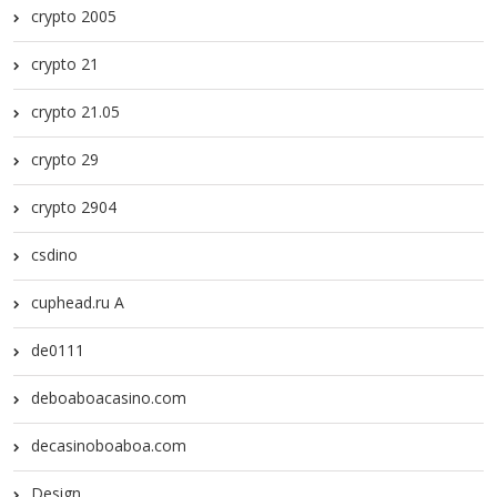
crypto 2005
crypto 21
crypto 21.05
crypto 29
crypto 2904
csdino
cuphead.ru A
de0111
deboaboacasino.com
decasinoboaboa.com
Design