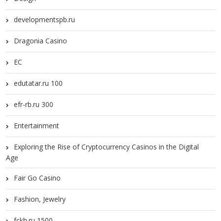
developmentspb.ru
Dragonia Casino
EC
edutatar.ru 100
efr-rb.ru 300
Entertainment
Exploring the Rise of Cryptocurrency Casinos in the Digital
Age
Fair Go Casino
Fashion, Jewelry
fckh.ru 1500