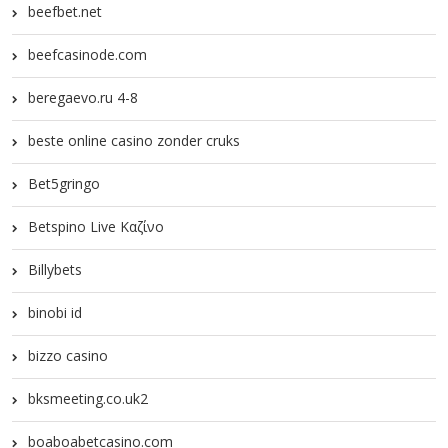
beefbet.net
beefcasinode.com
beregaevo.ru 4-8
beste online casino zonder cruks
Bet5gringo
Betspino Live Καζίνο
Billybets
binobi id
bizzo casino
bksmeeting.co.uk2
boaboabetcasino.com