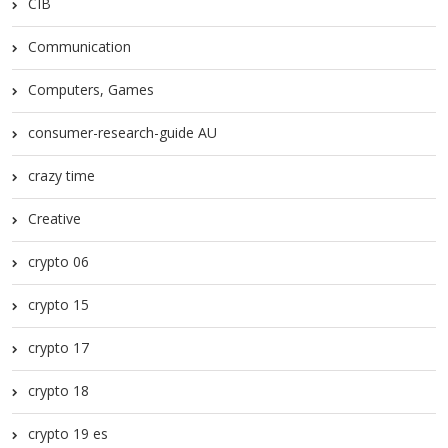
CIB
Communication
Computers, Games
consumer-research-guide AU
crazy time
Creative
crypto 06
crypto 15
crypto 17
crypto 18
crypto 19 es