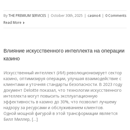
By
THE PREMIUM SERVICES
|
October 30th, 2025
|
casino4
|
0 Comments
Read More
Влияние искусственного интеллекта на операции
казино
Искусственный интеллект (ИИ) революционизирует сектор
казино, оптимизируя операции, улучшая взаимодействие с
клиентами и уточняя стандарты безопасности. В 2023 году
документ Deloitte показал, что технологии искусственного
интеллекта могут повысить эксплуатационную
эффективность в казино до 30%, что позволит лучшему
надзору за ресурсами и обслуживанием клиентов.
Одной мощной фигурой в этой трансформации является
Билл Миллер, […]