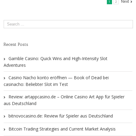
Next
1
2
Recent Posts
Gamble Casino: Quick Wins and High‑Intensity Slot
Adventures
Casino Nacho konto eröffnen — Book of Dead bei
casinacho: Beliebter Slot im Test
Review: artappcasino.de – Online Casino Art App für Spieler
aus Deutschland
bitnovocasino.de: Review für Spieler aus Deutschland
Bitcoin Trading Strategies and Current Market Analysis