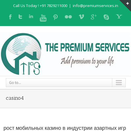
Call Us Today ! +91 7829211000
|
info@premiumservices.in
Go to...
casino4
рост мобильных казино в индустрии азартных игр