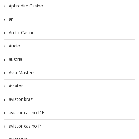
Aphrodite Casino
ar
Arctic Casino
Audio
austria
Avia Masters
Aviator
aviator brazil
aviator casino DE
aviator casino fr