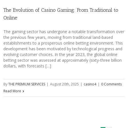
The Evolution of Casino Gaming: From Traditional to
Online
The gaming sector has undergone a notable transformation over
the previous few years, moving from traditional land-based
establishments to a prosperous online betting environment. This
development has been motivated by technological progress and
evolving customer choices. In the year 2023, the global online
betting sector was assessed at approximately (sixty-three billion
dollars, with forecasts […]
By
THE PREMIUM SERVICES
|
August 20th, 2025
|
casino4
|
0 Comments
Read More