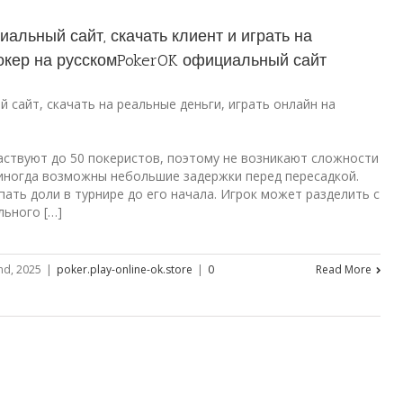
альный сайт, скачать клиент и играть на
окер на русскомPokerOK официальный сайт
 сайт, скачать на реальные деньги, играть онлайн на
аствуют до 50 покеристов, поэтому не возникают сложности
иногда возможны небольшие задержки перед пересадкой.
ать доли в турнире до его начала. Игрок может разделить с
льного […]
nd, 2025
|
poker.play-online-ok.store
|
0
Read More