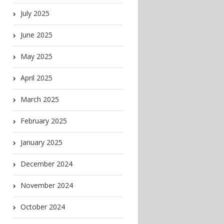
July 2025
June 2025
May 2025
April 2025
March 2025
February 2025
January 2025
December 2024
November 2024
October 2024