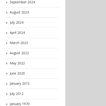
September 2024
August 2024
July 2024
April 2024
March 2023
August 2022
May 2022
June 2020
January 2015
July 2012
January 1970