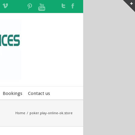
Bookings
Contact us
Home
poker.play-online-ok.store