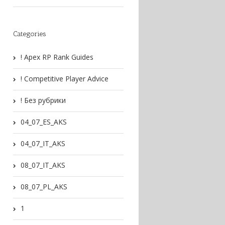
Categories
! Apex RP Rank Guides
! Competitive Player Advice
! Без рубрики
04_07_ES_AKS
04_07_IT_AKS
08_07_IT_AKS
08_07_PL_AKS
1