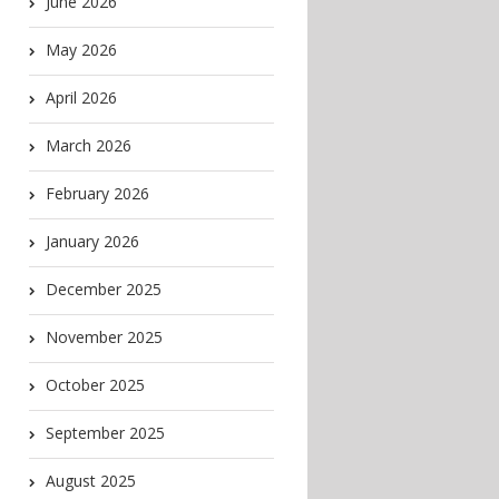
June 2026
May 2026
April 2026
March 2026
February 2026
January 2026
December 2025
November 2025
October 2025
September 2025
August 2025