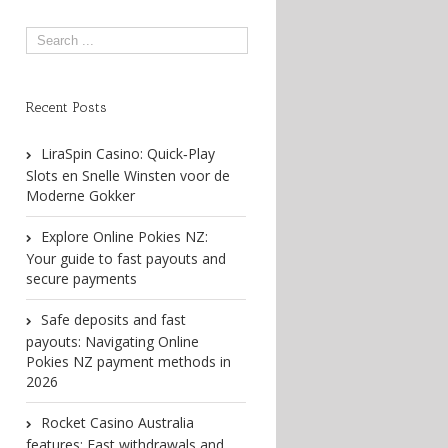
Recent Posts
LiraSpin Casino: Quick‑Play
Slots en Snelle Winsten voor de
Moderne Gokker
Explore Online Pokies NZ:
Your guide to fast payouts and
secure payments
Safe deposits and fast
payouts: Navigating Online
Pokies NZ payment methods in
2026
Rocket Casino Australia
features: Fast withdrawals and