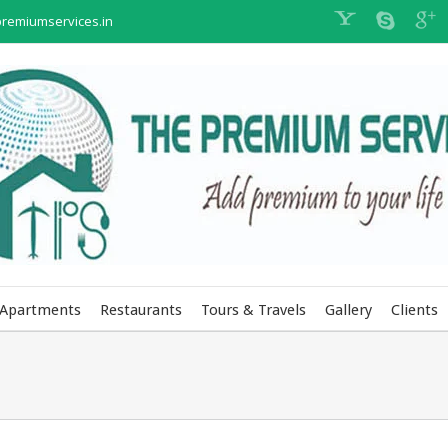
remiumservices.in
e Apartments
Restaurants
Tours & Travels
Gallery
Clients