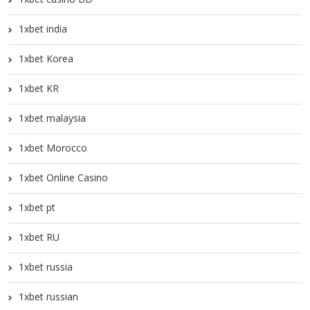
1xbet india
1xbet Korea
1xbet KR
1xbet malaysia
1xbet Morocco
1xbet Online Casino
1xbet pt
1xbet RU
1xbet russia
1xbet russian