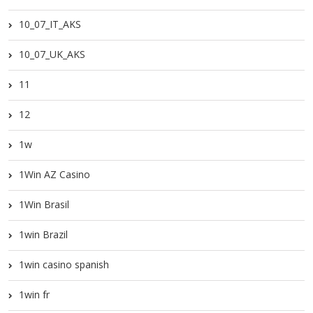
10_07_IT_AKS
10_07_UK_AKS
11
12
1w
1Win AZ Casino
1Win Brasil
1win Brazil
1win casino spanish
1win fr