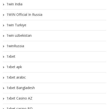
1win India
1WIN Official In Russia
1win Turkiye
1win uzbekistan
1winRussia
1xbet
1xbet apk
1xbet arabic
1xbet Bangladesh
1xbet Casino AZ
1xbet casino BD