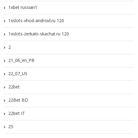
1xbet russian1
1xslots-vhod-android.ru 120
1xslots-zerkalo-skachat.ru 120
2
21_06_en_PB
22_07_US
22bet
22Bet BD
22bet IT
25