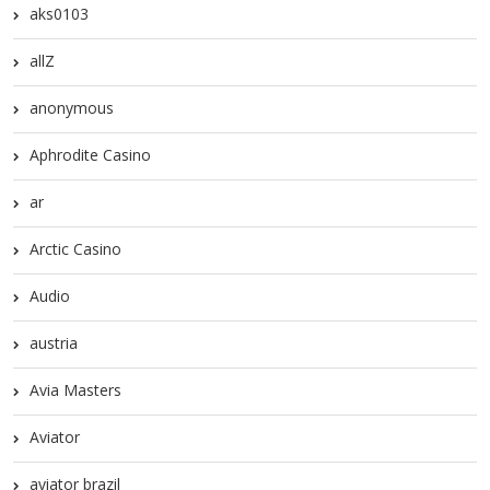
aks0103
allZ
anonymous
Aphrodite Casino
ar
Arctic Casino
Audio
austria
Avia Masters
Aviator
aviator brazil