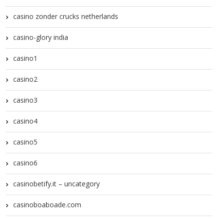
casino zonder crucks netherlands
casino-glory india
casino1
casino2
casino3
casino4
casino5
casino6
casinobetify.it – uncategory
casinoboaboade.com