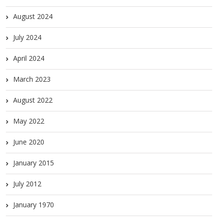
August 2024
July 2024
April 2024
March 2023
August 2022
May 2022
June 2020
January 2015
July 2012
January 1970