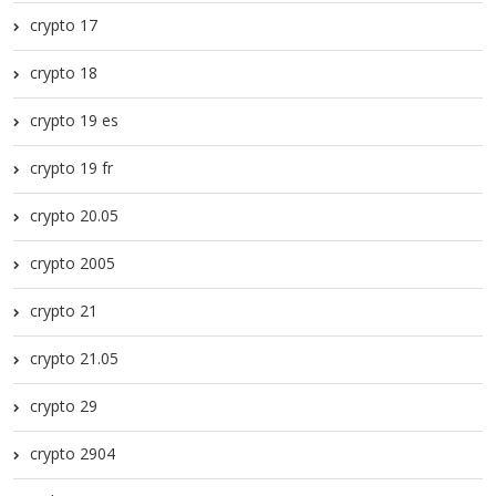
crypto 17
crypto 18
crypto 19 es
crypto 19 fr
crypto 20.05
crypto 2005
crypto 21
crypto 21.05
crypto 29
crypto 2904