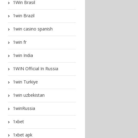
1Win Brasil
1win Brazil
1win casino spanish
1win fr
1win India
1WIN Official In Russia
1win Turkiye
1win uzbekistan
1winRussia
1xbet
1xbet apk