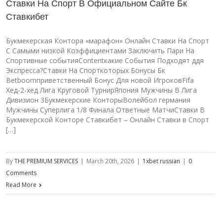
Ставки На Спорт В Официальном Сайте Бк
Ставкибет
Букмекерская Контора «марафон» Онлайн Ставки На Спорт
С Самыми низкой Коэффициентами Заключить Пари На
Спортивные событияContentкакие События Подходят ддя
Экспресса?Ставки На Спорткоторых Бонусы Бк
Betboomприветственный Бонус Для новой ИгроковFifa
Хед-2-хед Лига Круговой ТурнирЯпония Мужчины B Лига
Дивизион 3Букмекерские КонторыВолейбол германия
Мужчины Суперлига 1/8 Финала Ответные МатчиСтавки В
Букмекерской Конторе Ставкибет – Онлайн Ставки в Спорт
[…]
By
THE PREMIUM SERVICES
|
March 20th, 2026
|
1xbet russian
|
0
Comments
Read More