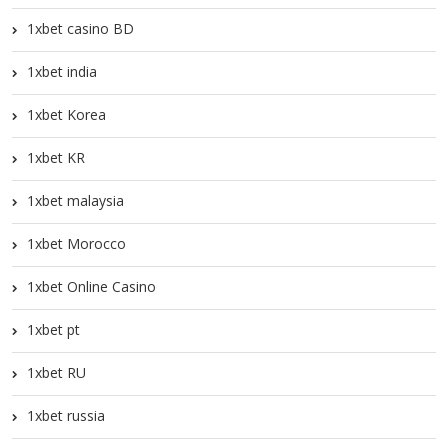
1xbet casino BD
1xbet india
1xbet Korea
1xbet KR
1xbet malaysia
1xbet Morocco
1xbet Online Casino
1xbet pt
1xbet RU
1xbet russia