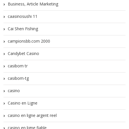
Business, Article Marketing
caasinosushi 11
Cai Shen Fishing
campionsbb.com 2000
Candybet Casino
casibom tr
casibom-tg
casino
Casino en Ligne
casino en ligne argent reel
casino en ligne fiable