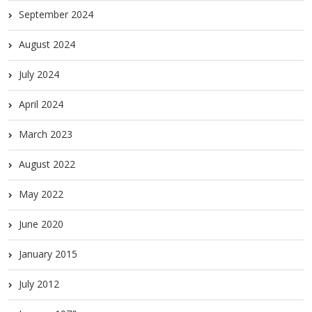
September 2024
August 2024
July 2024
April 2024
March 2023
August 2022
May 2022
June 2020
January 2015
July 2012