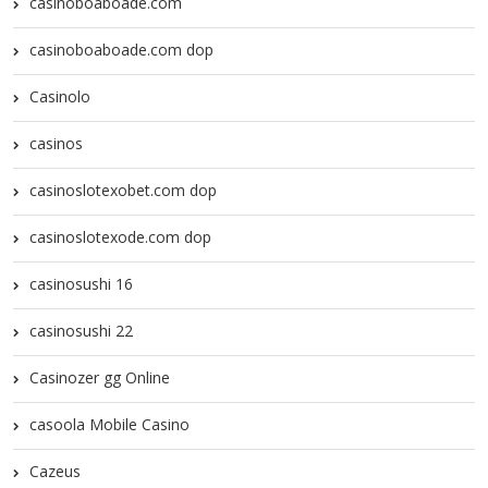
casinoboaboade.com
casinoboaboade.com dop
Casinolo
casinos
casinoslotexobet.com dop
casinoslotexode.com dop
casinosushi 16
casinosushi 22
Casinozer gg Online
casoola Mobile Casino
Cazeus