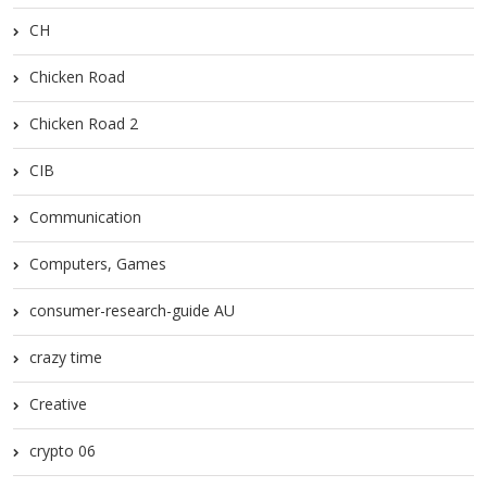
CH
Chicken Road
Chicken Road 2
CIB
Communication
Computers, Games
consumer-research-guide AU
crazy time
Creative
crypto 06