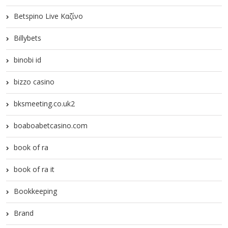
Betspino Live Καζίνο
Billybets
binobi id
bizzo casino
bksmeeting.co.uk2
boaboabetcasino.com
book of ra
book of ra it
Bookkeeping
Brand