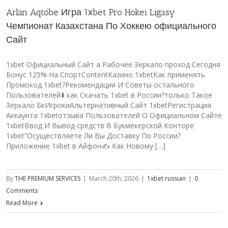
Arlan Aqtóbe Игра 1хbet Pro Hokei Ligasy
Чемпионат Казахстана По Хоккею официального
Сайт
1xbet Официальный Сайт а Рабочее Зеркало проход Сегодня
Бонус 125% На СпортContentКазино 1xbetКак применять
Промокод 1xbet?Рекомендации И Советы остального
Пользователей⬇️ как Скачать 1xbet в России?только Такое
Зеркало БкИгрокиАльтернативный Сайт 1xbetРегистрация
Аккаунта 1xbetотзыва Пользователей О Официальном Сайте
1xbetВвод И Вывод средств В Букмекерской Конторе
1xbet”Осуществляете Ли Вы Доставку По России?
Приложение 1хbet в Айфон✍️ Как Новому […]
By
THE PREMIUM SERVICES
|
March 20th, 2026
|
1xbet russian
|
0
Comments
Read More