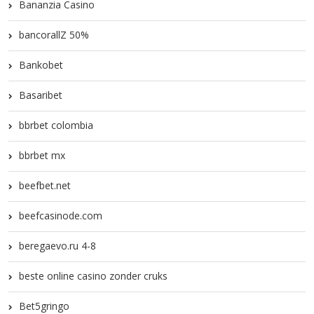
Bananzia Casino
bancorallZ 50%
Bankobet
Basaribet
bbrbet colombia
bbrbet mx
beefbet.net
beefcasinode.com
beregaevo.ru 4-8
beste online casino zonder cruks
Bet5gringo