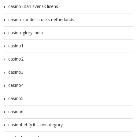
casino utan svensk licens
casino zonder crucks netherlands
casino-glory india
casino1
casino2
casino3
casino4
casino5
casino6
casinobetify.it – uncategory