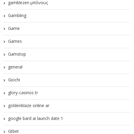
gamblezen μπόνους
Gambling
Game
Games
Gamstop
general
Giochi
glory-casinos tr
goldenblaze online ar
google bard ai launch date 1
Gtbet