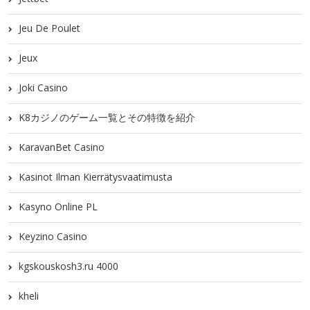
Jeu De Poulet
Jeux
Joki Casino
K8カジノのゲーム一覧とその特徴を紹介
KaravanBet Casino
Kasinot Ilman Kierrätysvaatimusta
Kasyno Online PL
Keyzino Casino
kgskouskosh3.ru 4000
kheli