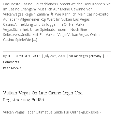
Das Beste Casino Deutschlands”ContentWelche Boni Können Sie
Im Casino Erlangen? Muss Ich Auf Meine Gewinne Von
Vulkanvegas Regeln Zahlen? 🌀 Wie Kann Ich Mein Casino-konto
Aufladen? Allgemeiner Rtp Wert Im Vulkan Las Vegas
CasinoAnmeldung Und Einloggen Im Or Her Vulkan
VegasSicherheit Unter Spielautomaten – Noch Eine
Selbstverständlichkeit Für Vulkan VegasVulkan Vegas Online
Casino SpieleWie […]
By
THE PREMIUM SERVICES
|
July 24th, 2025
|
vulkan vegas germany
|
0
Comments
Read More
Vulkan Vegas On Line Casino Login Und
Registrierung Erklärt
Vulkan Vegas: Jeder Ultimative Guide Für Online-glücksspiel-