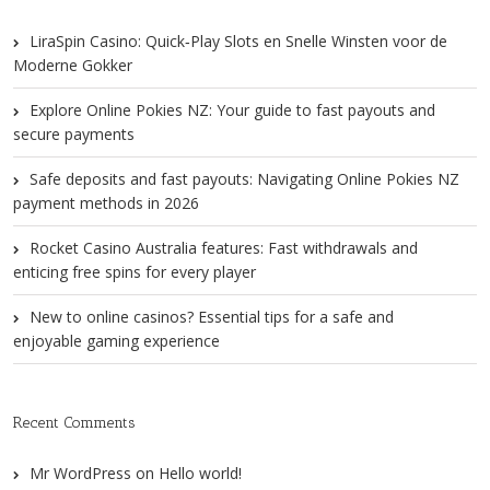
LiraSpin Casino: Quick‑Play Slots en Snelle Winsten voor de
Moderne Gokker
Explore Online Pokies NZ: Your guide to fast payouts and
secure payments
Safe deposits and fast payouts: Navigating Online Pokies NZ
payment methods in 2026
Rocket Casino Australia features: Fast withdrawals and
enticing free spins for every player
New to online casinos? Essential tips for a safe and
enjoyable gaming experience
Recent Comments
Mr WordPress
on
Hello world!