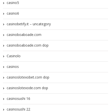
casino5
casino6
casinobetify.it – uncategory
casinoboaboade.com
casinoboaboade.com dop
Casinolo
casinos
casinoslotexobet.com dop
casinoslotexode.com dop
casinosushi 16
casinosushi 22