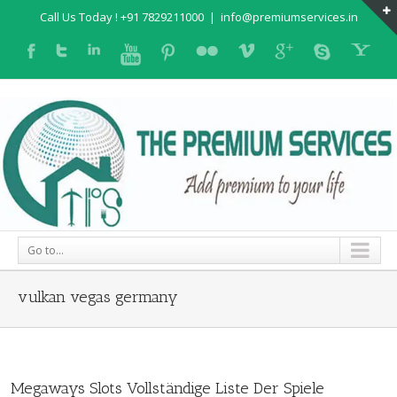
Call Us Today ! +91 7829211000
|
info@premiumservices.in
Go to...
vulkan vegas germany
Megaways Slots Vollständige Liste Der Spiele