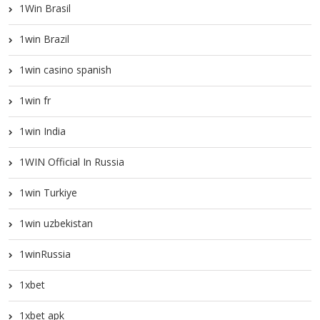
1Win Brasil
1win Brazil
1win casino spanish
1win fr
1win India
1WIN Official In Russia
1win Turkiye
1win uzbekistan
1winRussia
1xbet
1xbet apk