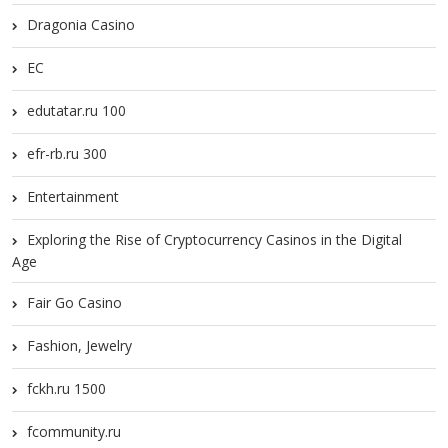
Dragonia Casino
EC
edutatar.ru 100
efr-rb.ru 300
Entertainment
Exploring the Rise of Cryptocurrency Casinos in the Digital
Age
Fair Go Casino
Fashion, Jewelry
fckh.ru 1500
fcommunity.ru