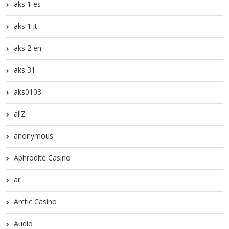
aks 1 es
aks 1 it
aks 2 en
aks 31
aks0103
allZ
anonymous
Aphrodite Casino
ar
Arctic Casino
Audio