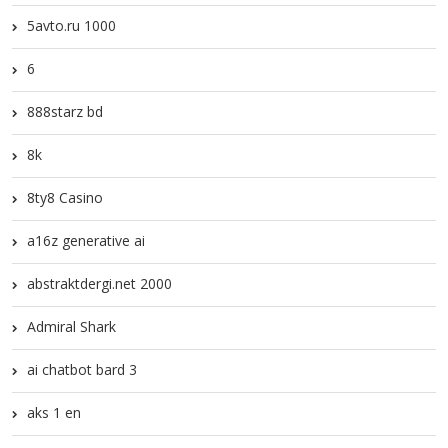
5avto.ru 1000
6
888starz bd
8k
8ty8 Casino
a16z generative ai
abstraktdergi.net 2000
Admiral Shark
ai chatbot bard 3
aks 1 en