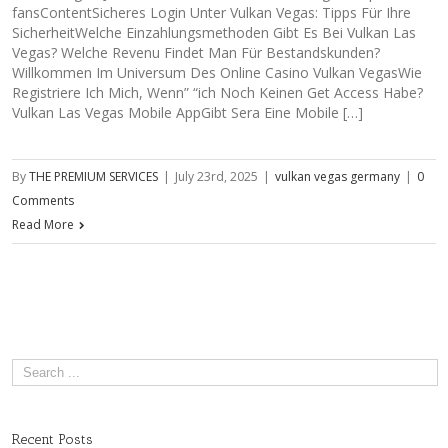
fansContentSicheres Login Unter Vulkan Vegas: Tipps Für Ihre
SicherheitWelche Einzahlungsmethoden Gibt Es Bei Vulkan Las
Vegas? Welche Revenu Findet Man Für Bestandskunden?
Willkommen Im Universum Des Online Casino Vulkan VegasWie
Registriere Ich Mich, Wenn” “ich Noch Keinen Get Access Habe?
Vulkan Las Vegas Mobile AppGibt Sera Eine Mobile […]
By
THE PREMIUM SERVICES
|
July 23rd, 2025
|
vulkan vegas germany
|
0
Comments
Read More
Recent Posts