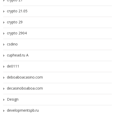
crypto 21.05
crypto 29
crypto 2904
csdino
cuphead.ru A
de0111
deboaboacasino.com
decasinoboaboa.com
Design
developmentspb.ru