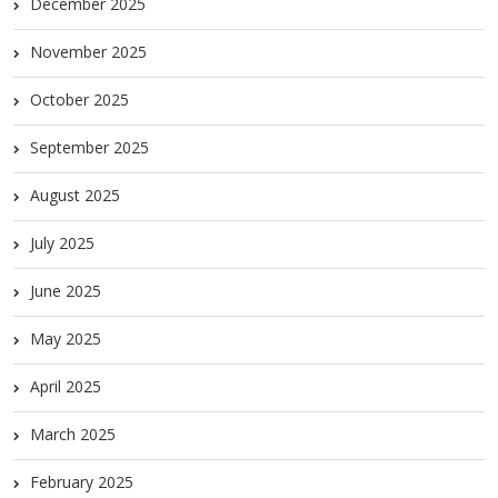
December 2025
November 2025
October 2025
September 2025
August 2025
July 2025
June 2025
May 2025
April 2025
March 2025
February 2025