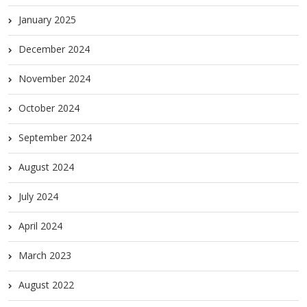
January 2025
December 2024
November 2024
October 2024
September 2024
August 2024
July 2024
April 2024
March 2023
August 2022