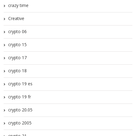
crazy time
Creative
crypto 06
crypto 15
crypto 17
crypto 18
crypto 19 es
crypto 19 fr
crypto 20.05
crypto 2005
crypto 21