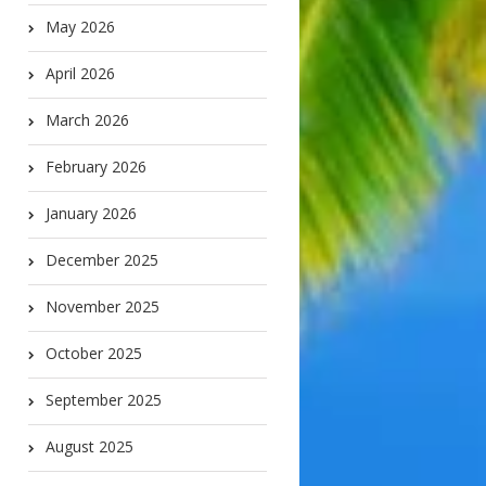
May 2026
April 2026
March 2026
February 2026
January 2026
December 2025
November 2025
October 2025
September 2025
August 2025