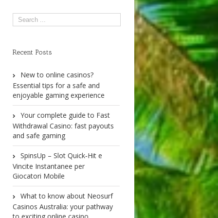
Recent Posts
New to online casinos?
Essential tips for a safe and
enjoyable gaming experience
Your complete guide to Fast
Withdrawal Casino: fast payouts
and safe gaming
SpinsUp – Slot Quick‑Hit e
Vincite Instantanee per
Giocatori Mobile
What to know about Neosurf
Casinos Australia: your pathway
to exciting online casino